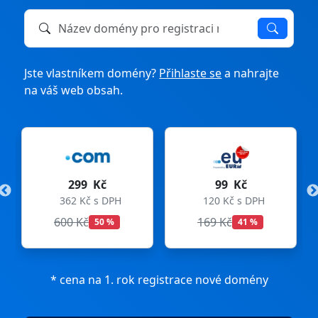
Název domény k registraci nebo převodu
Jste vlastníkem domény?
Přihlaste se
a nahrajte
na váš web obsah.
299 Kč
99 Kč
362 Kč s DPH
120 Kč s DPH
600 Kč
169 Kč
50 %
41 %
* cena na 1. rok registrace nové domény