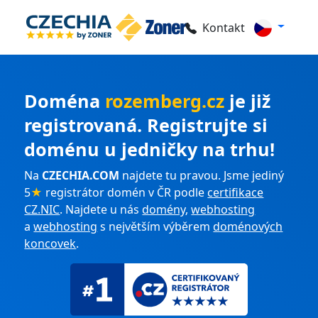
Kontakt
Doména
rozemberg.cz
je již
registrovaná. Registrujte si
doménu u jedničky na trhu!
Na
CZECHIA.COM
najdete tu pravou. Jsme jediný
5
★
registrátor domén v ČR podle
certifikace
CZ.NIC
. Najdete u nás
domény
,
webhosting
a
webhosting
s největším výběrem
doménových
koncovek
.